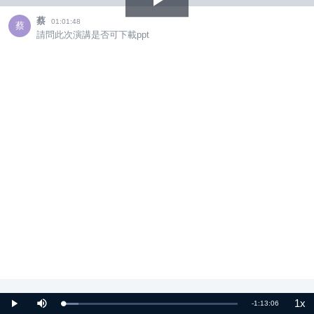
Play
蔡
01:01:48
蔡
請問此次演講是否可下載ppt
Video
1x
Remaining
-
1:13:06
Loaded
:
Play
Mute
Pla
8.70%
Rat